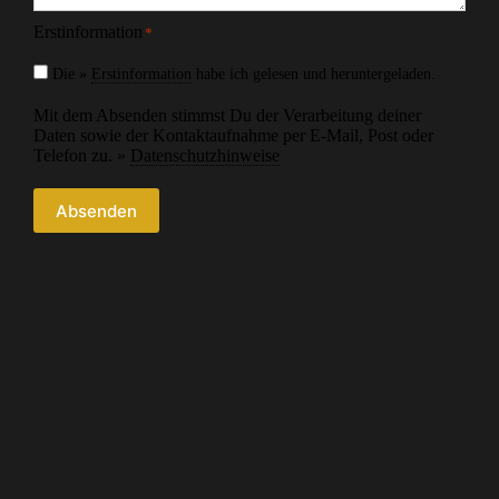
Erstinformation
*
Die »
Erstinformation
habe ich gelesen und heruntergeladen.
Mit dem Absenden stimmst Du der Verarbeitung deiner
Daten sowie der Kontaktaufnahme per E-Mail, Post oder
Telefon zu. »
Datenschutzhinweise
Absenden