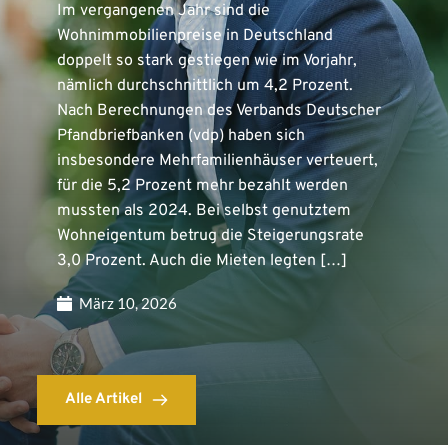
Im vergangenen Jahr sind die
Wohnimmobilienpreise in Deutschland
doppelt so stark gestiegen wie im Vorjahr,
nämlich durchschnittlich um 4,2 Prozent.
Nach Berechnungen des Verbands Deutscher
Pfandbriefbanken (vdp) haben sich
insbesondere Mehrfamilienhäuser verteuert,
für die 5,2 Prozent mehr bezahlt werden
mussten als 2024. Bei selbst genutztem
Wohneigentum betrug die Steigerungsrate
3,0 Prozent. Auch die Mieten legten […]
März 10, 2026
Alle Artikel