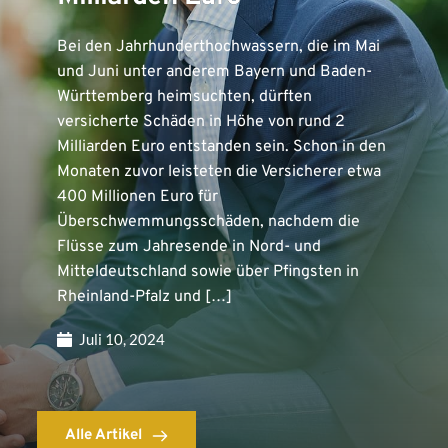
Bei den Jahrhunderthochwassern, die im Mai
und Juni unter anderem Bayern und Baden-
Württemberg heimsuchten, dürften
versicherte Schäden in Höhe von rund 2
Milliarden Euro entstanden sein. Schon in den
Monaten zuvor leisteten die Versicherer etwa
400 Millionen Euro für
Überschwemmungsschäden, nachdem die
Flüsse zum Jahresende in Nord- und
Mitteldeutschland sowie über Pfingsten in
Rheinland-Pfalz und […]
Juli 10, 2024
Alle Artikel