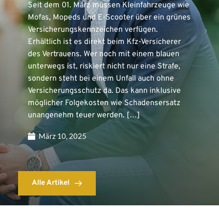
Seit dem 01. März müssen Kleinfahrzeuge wie
Mofas, Mopeds und E-Scooter über ein grünes
Versicherungskennzeichen verfügen.
Erhältlich ist es direkt beim Kfz-Versicherer
des Vertrauens. Wer noch mit einem blauen
unterwegs ist, riskiert nicht nur eine Strafe,
sondern steht bei einem Unfall auch ohne
Versicherungsschutz da. Das kann inklusive
möglicher Folgekosten wie Schadensersatz
unangenehm teuer werden. […]
März 10, 2025
Alle Artikel