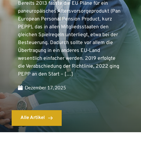
Bereits 2013 fasste die EU Pläne für ein
paneuropäisches Altersvorsorgeprodukt (Pan
European Personal Pension Product, kurz
PEPP), das in allen Mitgliedsstaaten den
gleichen Spielregeln unterliegt, etwa bei der
Besteuerung. Dadurch sollte vor allem die
Übertragung in ein anderes EU-Land
wesentlich einfacher werden. 2019 erfolgte
die Verabschiedung der Richtlinie, 2022 ging
PEPP an den Start – […]
Dezember 17, 2025
Alle Artikel