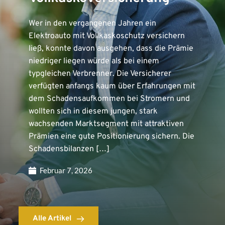
Wer in den vergangenen Jahren ein
Elektroauto mit Vollkaskoschutz versichern
ließ, konnte davon ausgehen, dass die Prämie
niedriger liegen würde als bei einem
typgleichen Verbrenner. Die Versicherer
verfügten anfangs kaum über Erfahrungen mit
dem Schadensaufkommen bei Stromern und
wollten sich in diesem jungen, stark
wachsenden Marktsegment mit attraktiven
Prämien eine gute Positionierung sichern. Die
Schadensbilanzen […]
Februar 7, 2026
Alle Artikel