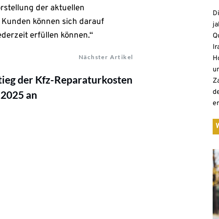
rstellung der aktuellen
D
d Kunden können sich darauf
ja
ederzeit erfüllen können.“
Qu
Ir
Nächster Artikel
H
un
ieg der Kfz-Reparaturkosten
Z
d
 2025 an
e