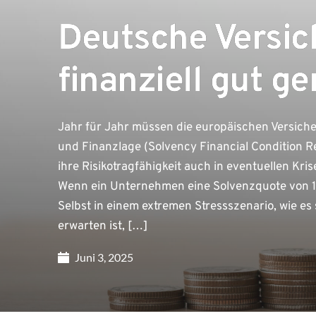
Deutsche Versic
finanziell gut ge
Jahr für Jahr müssen die europäischen Versicher
und Finanzlage (Solvency Financial Condition Re
ihre Risikotragfähigkeit auch in eventuellen Kri
Wenn ein Unternehmen eine Solvenzquote von 10
Selbst in einem extremen Stressszenario, wie es 
erwarten ist, […]
Juni 3, 2025