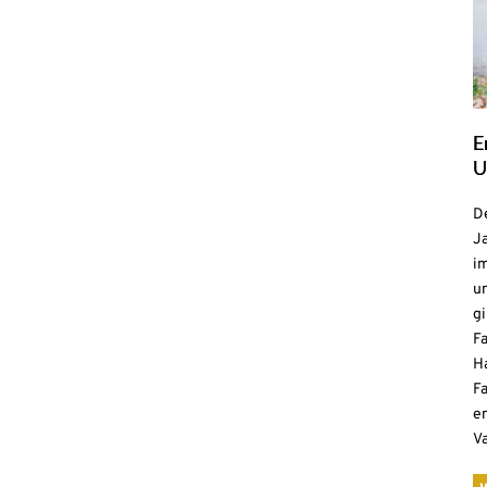
E
U
De
Ja
i
u
gi
F
H
Fa
e
V