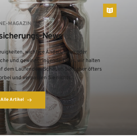
NE-MAGAZIN
sicherungs-News
uigkeiten, wichtige Änderungen oder 
iche und gewinnbringende Tipps, wir halten 
uf dem Laufenden. Schauen Sie daher öfters 
orbei und verpassen Sie nichts.
Alle Artikel