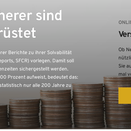
herer sind
ONLI
rüstet
Ver
Ob Ne
er Berichte zu ihrer Solvabilität
nützl
ports, SFCR) vorlegen. Damit soll
Sie a
senzeiten sichergestellt werden.
mal v
0 Prozent aufweist, bedeutet das:
statistisch nur alle 200 Jahre zu